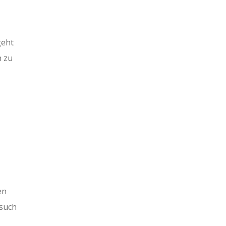
geht
n zu
en
esuch