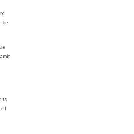
ird
 die
wie
damit
eits
eil