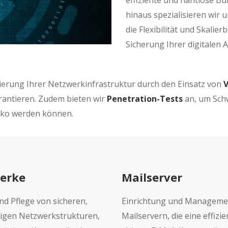
effiziente und nahtlose B
hinaus spezialisieren wir
die Flexibilität und Skalier
Sicherung Ihrer digitalen
mierung Ihrer Netzwerkinfrastruktur durch den Einsatz von
V
rantieren. Zudem bieten wir
Penetration-Tests
an, um Schw
siko werden können.
erke
Mailserver
d Pflege von sicheren,
Einrichtung und Manageme
sigen Netzwerkstrukturen,
Mailservern, die eine effizi