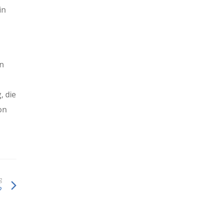
in
n
, die
on
g
?