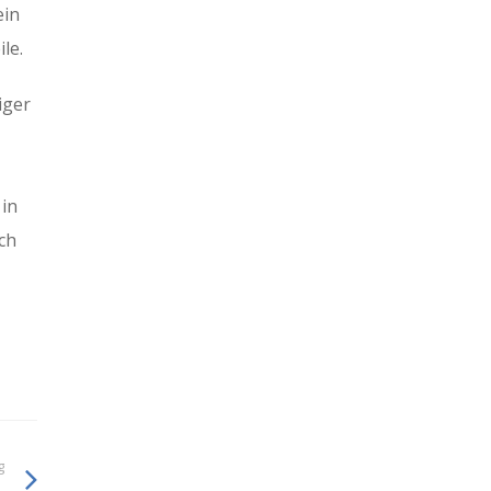
ein
le.
iger
 in
ch
g
.