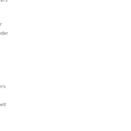
r
oder
ers
elt