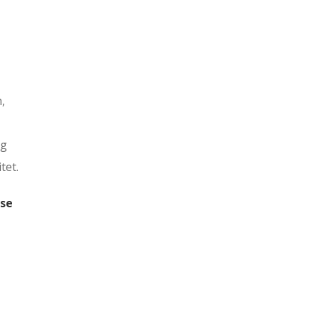
,
ig
tet.
sse